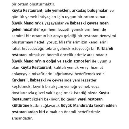
bir ortam oluşturmaktır.
Kuytu Restaurant
,
aile yemekleri
,
arkadaş buluşmaları
ve
günlük yemek ihtiyaçları için uygun bir ortam sunar.
Büyük Mandıra
’da yaşayanlar ve
Babaeski çevresinden
gelen misafirler
için hem lezzetli yemeklerin hem de
samimi bir ortamın bir araya geldiği bir restoran deneyimi
oluşturmayı hedefliyoruz. Misafirlerimizin kendilerini
rahat hissedeceği, tekrar gelmek isteyeceği bir
Kırklareli
restoranı
olmak en önemli önceliklerimiz arasındadır.
Büyük Mandıra’nın doğal ve sakin atmosferi
ile uyumlu
olan
Kuytu Restaurant
, kaliteli yemek ve iyi hizmet
anlayışıyla misafirlerini ağırlamayı hedeflemektedir.
Kırklareli
,
Babaeski
ve çevresinde yeni lezzetler
keşfetmek, keyifli bir akşam yemeği yemek veya
dostlarınızla güzel vakit geçirmek istediğinizde
Kuytu
Restaurant
sizleri bekliyor. Bölgenin
yerel restoran
kültürüne
katkı sağlayarak
Büyük Mandıra’da tercih edilen
restoranlardan biri
olmak en önemli hedeflerimiz
arasındadır.