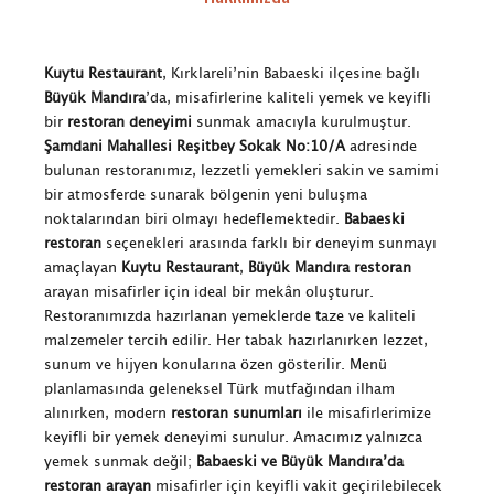
Kuytu Restaurant
, Kırklareli’nin Babaeski ilçesine bağlı
Büyük Mandıra
’da, misafirlerine kaliteli yemek ve keyifli
bir
restoran deneyimi
sunmak amacıyla kurulmuştur.
Şamdani Mahallesi Reşitbey Sokak No:10/A
adresinde
bulunan restoranımız, lezzetli yemekleri sakin ve samimi
bir atmosferde sunarak bölgenin yeni buluşma
noktalarından biri olmayı hedeflemektedir.
Babaeski
restoran
seçenekleri arasında farklı bir deneyim sunmayı
amaçlayan
Kuytu Restaurant
,
Büyük Mandıra restoran
arayan misafirler için ideal bir mekân oluşturur.
Restoranımızda hazırlanan yemeklerde
t
aze ve kaliteli
malzemeler tercih edilir. Her tabak hazırlanırken lezzet,
sunum ve hijyen konularına özen gösterilir. Menü
planlamasında geleneksel Türk mutfağından ilham
alınırken, modern
restoran sunumları
ile misafirlerimize
keyifli bir yemek deneyimi sunulur. Amacımız yalnızca
yemek sunmak değil;
Babaeski ve Büyük Mandıra’da
restoran arayan
misafirler için keyifli vakit geçirilebilecek